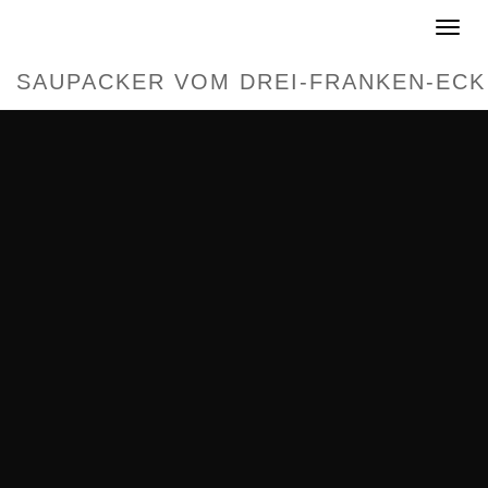
Toggle
navigat
SAUPACKER VOM DREI-FRANKEN-ECK